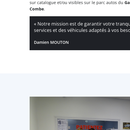
sur catalogue et/ou visibles sur le parc autos du
Ga
Combe
.
« Notre mission est de garantir votre tranqui
services et des véhicules adaptés à vos beso
Damien MOUTON