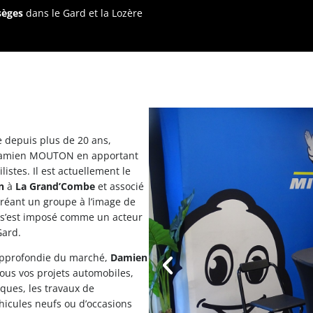
sèges
dans le Gard et la Lozère
 depuis plus de 20 ans,
Damien MOUTON en apportant
istes. Il est actuellement le
n
à
La
Grand’Combe
et associé
créant un groupe à l’image de
l s’est imposé comme un acteur
Gard.
 approfondie du marché,
Damien
us vos projets automobiles,
rques, les travaux de
éhicules neufs ou d’occasions