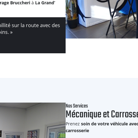
rage Bruccheri
à
La Grand’
llité sur la route avec des
ins. »
Nos Services
Mécanique et Carross
Prenez
soin de votre véhicule avec
carrosserie